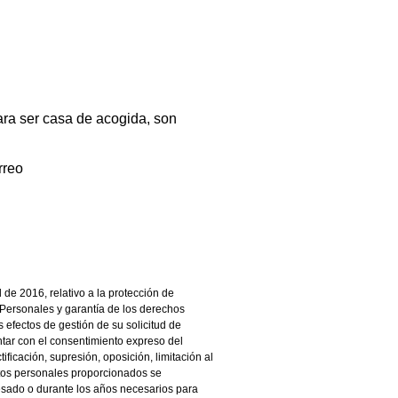
ara ser casa de acogida, son
rreo
l de
2016, relativo a la protección de
Personales y garantía de los derechos
s efectos de gestión de su solicitud de
ntar con el
consentimiento expreso del
ificación, supresión, oposición, limitación al
atos personales proporcionados se
resado o durante los años
necesarios para