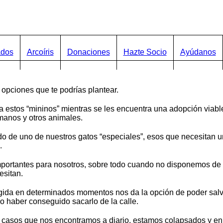
ados
Arcoíris
Donaciones
Hazte Socio
Ayúdanos
opciones que te podrías plantear.
 estos “mininos” mientras se les encuentra una adopción viable
manos y otros animales.
 de uno de nuestros gatos “especiales”, esos que necesitan un
.
portantes para nosotros, sobre todo cuando no disponemos de 
esitan.
ida en determinados momentos nos da la opción de poder salvar 
no haber conseguido sacarlo de la calle.
 casos que nos encontramos a diario, estamos colapsados y e