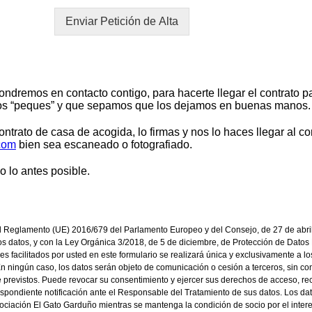
Enviar Petición de Alta
ondremos en contacto contigo, para hacerte llegar el contrato p
los “peques” y que sepamos que los dejamos en buenas manos.
ntrato de casa de acogida, lo firmas y nos lo haces llegar al co
com
bien sea escaneado o fotografiado.
 lo antes posible.
 Reglamento (UE) 2016/679 del Parlamento Europeo y del Consejo, de 27 de abri
esos datos, y con la Ley Orgánica 3/2018, de 5 de
diciembre, de Protección de Datos 
les
facilitados por usted en este formulario se realizará única y exclusivamente a lo
 ningún caso, los datos serán objeto de comunicación o cesión a terceros, sin co
 previstos. Puede revocar su consentimiento y ejercer sus
derechos de acceso, rect
respondiente
notificación ante el Responsable del Tratamiento de sus datos. Los d
Asociación El Gato Garduño mientras se mantenga la condición de socio por el inte